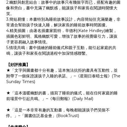
2.幽默與創意結合：故事中的故事只有幾個字而已，搭配有趣的圖
像和旁白，書中充滿了幽默感，能讓孩子和家長在閱讀時開懷大
笑。
3.簡短易懂：本書特別為睡前故事設計，內容簡短但充滿樂趣，非
常適合幫助孩子快速入睡，解決家長的睡前故事時間困擾。
4.精美插圖：由著名插畫家凱特．辛德利(Kate Hindley)繪製，
插圖色彩鮮明、風格幽默可愛，增強了故事的視覺吸引力，讓孩
子更容易融入故事情境。
5.情境共鳴：書中描繪的睡前儀式和親子互動，能引起家庭的共
鳴，讓孩子和家長在閱讀過程中加深情感聯繫。
【好評推薦】
★「文字與圖畫都十分有趣，這本無法抗拒的書具有互動性，並
附帶了一個保證讓孩子入睡的承諾。」~《星期日泰晤士報》(The
Sunday Times)
★「這本溫暖幽默的書，描寫了睡前的儀式，能在任何家庭的睡
前場景中引起共鳴。」~《每日郵報》(Daily Mail)
★「這是一本非常有趣的互動書，每晚都能讓孩子們笑個不
停。」~「圖書信託基金會」(BookTrust)