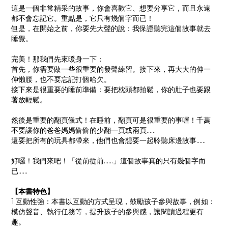
這是一個非常精采的故事，你會喜歡它、想要分享它，而且永遠
都不會忘記它。重點是，它只有幾個字而已！
但是，在開始之前，你要先大聲的說：我保證聽完這個故事就去
睡覺。
完美！那我們先來暖身一下：
首先，你需要做一些很重要的發聲練習。接下來，再大大的伸一
伸懶腰，也不要忘記打個哈欠。
接下來是很重要的睡前準備：要把枕頭都拍鬆，你的肚子也要跟
著放輕鬆。
然後是重要的翻頁儀式！在睡前，翻頁可是很重要的事喔！千萬
不要讓你的爸爸媽媽偷偷的少翻一頁或兩頁……
還要把所有的玩具都帶來，他們也會想要一起聆聽床邊故事……
好囉！我們來吧！「從前從前……」這個故事真的只有幾個字而
已……
【本書特色】
1.互動性強：本書以互動的方式呈現，鼓勵孩子參與故事，例如：
模仿聲音、執行任務等，提升孩子的參與感，讓閱讀過程更有
趣。