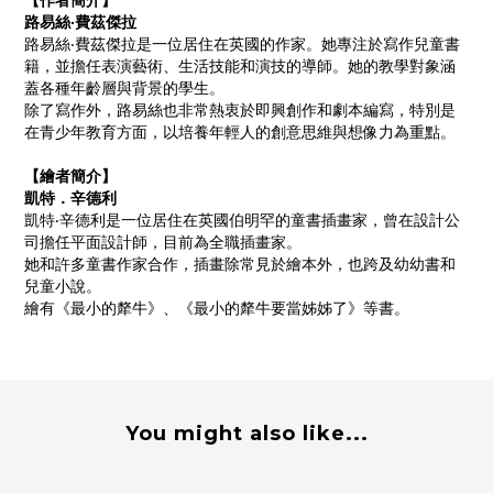
【作者簡介】
路易絲‧費茲傑拉
路易絲‧費茲傑拉是一位居住在英國的作家。她專注於寫作兒童書
籍，並擔任表演藝術、生活技能和演技的導師。她的教學對象涵
蓋各種年齡層與背景的學生。
除了寫作外，路易絲也非常熱衷於即興創作和劇本編寫，特別是
在青少年教育方面，以培養年輕人的創意思維與想像力為重點。
【繪者簡介】
凱特．辛德利
凱特‧辛德利是一位居住在英國伯明罕的童書插畫家，曾在設計公
司擔任平面設計師，目前為全職插畫家。
她和許多童書作家合作，插畫除常見於繪本外，也跨及幼幼書和
兒童小說。
繪有《最小的犛牛》、《最小的犛牛要當姊姊了》等書。
You might also like...