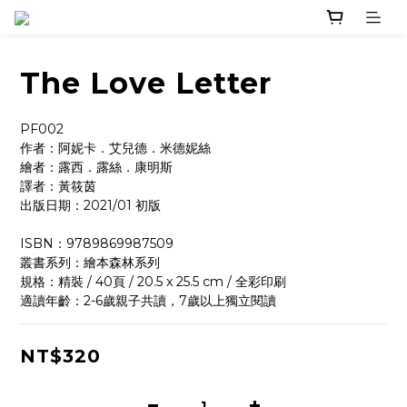
The Love Letter
PF002
作者：阿妮卡．艾兒德．米德妮絲 
繪者：露西．露絲．康明斯
譯者：黃筱茵
出版日期：2021/01 初版
ISBN：9789869987509
叢書系列：繪本森林系列
規格：精裝 / 40頁 / 20.5 x 25.5 cm / 全彩印刷
適讀年齡：2-6歲親子共讀，7歲以上獨立閱讀
NT$320