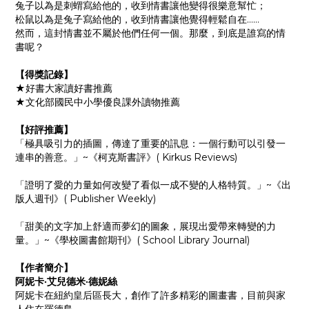
兔子以為是刺蝟寫給他的，收到情書讓他變得很樂意幫忙；
松鼠以為是兔子寫給他的，收到情書讓他覺得輕鬆自在……
然而，這封情書並不屬於他們任何一個。那麼，到底是誰寫的情
書呢？
【得獎記錄】
★好書大家讀好書推薦
★文化部國民中小學優良課外讀物推薦
【好評推薦】
「極具吸引力的插圖，傳達了重要的訊息：一個行動可以引發一
連串的善意。」~《柯克斯書評》( Kirkus Reviews)
「證明了愛的力量如何改變了看似一成不變的人格特質。」~《出
版人週刊》( Publisher Weekly)
「甜美的文字加上舒適而夢幻的圖象，展現出愛帶來轉變的力
量。」~《學校圖書館期刊》( School Library Journal)
【作者簡介】
阿妮卡‧艾兒德米‧德妮絲
阿妮卡在紐約皇后區長大，創作了許多精彩的圖畫書，目前與家