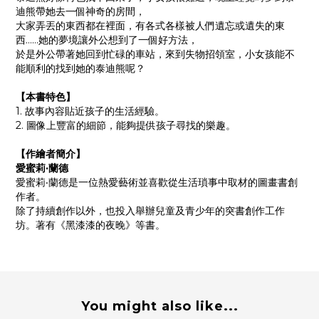
迪熊帶她去一個神奇的房間，
大家弄丟的東西都在裡面，有各式各樣被人們遺忘或遺失的東
西……
她的夢境讓外公想到了一個好方法，
於是外公帶著她回到忙碌的車站，來到失物招領室，小女孩能不
能順利的找到她的泰迪熊呢？
【本書特色】
1. 故事內容貼近孩子的生活經驗。
2. 圖像上豐富的細節，能夠提供孩子尋找的樂趣。
【作繪者簡介】
愛蜜莉·蘭德
愛蜜莉‧蘭德是一位熱愛藝術並喜歡從生活瑣事中取材的圖畫書創
作者。
除了持續創作以外，也投入舉辦兒童及青少年的突書創作工作
坊。著有《黑漆漆的夜晚》等書。
You might also like...