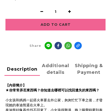
ADD TO CART
Share
Additional
Shipping &
Description
details
Payment
【內容簡介】
★你常常弄丟東西嗎？你知道去哪裡可以找回遺失的東西嗎？
小女孩和媽媽一起搭火車要去外公家，匆匆忙忙下車之後，才發
現她的泰迪熊還在火車上。
泰迪熊好像再也找不回來了，小女孩很難過，晚上睡覺時夢到泰