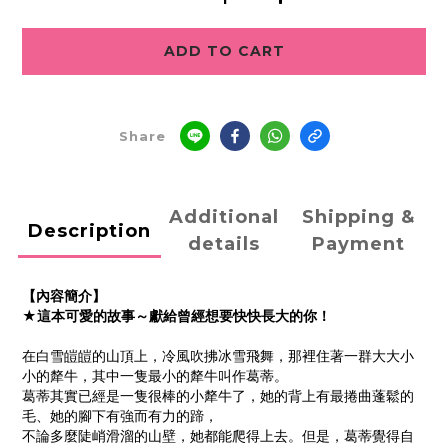
ADD TO CART
Share
Additional
Shipping &
Description
details
Payment
【內容簡介】
★這本可愛的故事～獻給曾經想要快快長大的你！
在白雪皚皚的山頂上，冷風吹拂冰雪飛舞，那裡住著一群大大小
小的犛牛，其中一隻最小的犛牛叫作葛蒂。
葛蒂其實已經是一隻很棒的小犛牛了，她的背上有最捲曲蓬鬆的
毛、她的腳下有強而有力的蹄，
不論多麼陡峭滑溜的山壁，她都能爬得上去。
但是，葛蒂覺得自