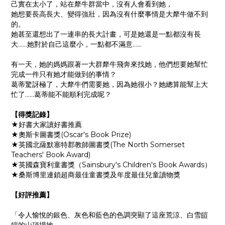
己實在太小了，站在犛牛群當中，沒有人會看到她，
她想要長高長大、變得強壯，因為沒有什麼事情是大犛牛做不到
的。
她甚至還想出了一連串的長大計畫，可是她還是一點都沒有長
大……她對於自己這麼小，一點都不滿意……
有一天，她的媽媽跟著一大群犛牛飛奔來找她，他們想要她幫忙
完成一件只有她才能做到的事情？
葛蒂驚訝極了，大犛牛們需要她，因為她很小？她總算能幫上大
忙了……葛蒂能不能順利完成呢？
【得獎記錄】
★好書大家讀好書推薦
★奧斯卡圖書獎(Oscar's Book Prize)
★英國北薩默塞特郡教師圖書獎(The North Somerset
Teachers' Book Award)
★英國森寶利童書獎（Sainsbury's Children's Book Awards）
★桑斯博里連鎖超商最佳童書獎及年度最佳兒童讀物獎
【好評推薦】
「令人愉悅的銀色、灰色和藍色的色調突顯了這座荒涼、白雪皚