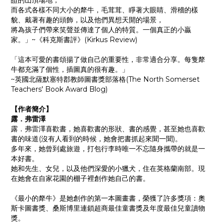
皚的山頂場地，
而各式各樣不同大小的犛牛，毛茸茸、睜著大眼睛、滑稽的樣
貌、戴著有趣的頭飾，以及他們異想天開的場景，
將為孩子們帶來笑聲並傳達了個人的特質。一個真正的小贏
家。」~《科克斯書評》(Kirkus Review)
「這本可愛的書頌揚了做自己的重要性，非常適合分享。
每隻犛
牛都充滿了個性，插圖真的很有趣。」
~英國北薩默塞特郡教師圖書獎部落格(The North Somerset
Teachers' Book Award Blog)
【作者簡介】
露．弗雷澤
露．弗雷澤喜歡書，她喜歡書的形狀、書的感覺，甚至她也喜歡
書的味道(沒有人看到的時候，她會把書抓起來聞一聞)。
多年來，她曾到處旅遊，打包行李時唯一不忘隨身攜帶的就是一
本好書。
她和先生、女兒，以及他們深愛的小獵犬，住在英格蘭南部。現
在她會在自家花園的棚子裡創作她自己的書。
《最小的犛牛》是她創作的第一本圖畫書，榮獲了許多獎項：奧
斯卡圖書獎、桑斯博里連鎖超商最佳童書獎及年度最佳兒童讀物
獎。