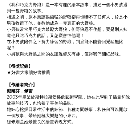
《我和巧克力野狼》是一本有趣的繪本故事，描述一個小男孩遇
到一隻野狼的故事。
相遇之初，原本應該很凶猛的野狼卻再也嚇不了任何人，於是小
男孩收留了他，並教他成為一隻真正的大野狼。
小男孩常常用巧克力鼓勵大野狼，但野狼忍不住想，要是別人知
道他只吃巧克力的話，又怎麼會怕他呢！
在小男孩陪伴之下努力練習的野狼，到底能不能變回兇猛無比
呢？
小男孩與大野狼之間的友誼溫馨又有趣，值得我們細細品味。
【得獎記錄】
★好書大家讀好書推薦
【作繪者簡介】
戴爾芬．佩雷
2003年畢業於斯特拉斯堡裝飾藝術學院，她在此學到了插畫和說
故事的技巧，也培養了審美的品味。
她細心挖掘日常生活中的細節、各種奇聞軼事，和任何可以開啟
一個故事、帶給她極大樂趣的小東西。
線條則是她最擅長的繪畫表現方式。