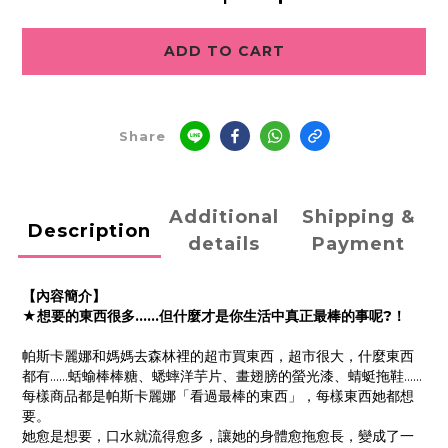
ADD TO CART
Share
Additional
Shipping &
Description
details
Payment
【內容簡介】
★想要的東西很多……但什麼才是你生活中真正最棒的事呢?！
帕斯卡麗娜和媽媽去森林裡的超市買東西，超市很大，什麼東西
都有……蛞蝓棒棒糖、蟋蟀洋芋片、畫翅膀的螢光漆、蜻蜓拖鞋……
每樣商品都是帕斯卡麗娜「看過最棒的東西」，每樣東西她都想
要。
她愈是想要，口水就流得愈多，讓她的身體愈拖愈長，變成了一