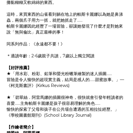
攤黏糊糊又軟綿綿的東西。
這時，來買東西的山雀看到躺在地上的帕斯卡麗娜以為她是鼻涕
蟲，兩個爪子用力一抓，就把她抓走了……
帕斯卡麗娜因此經歷了一場冒險，卻讓她發現了什麼才是對她來
說「無與倫比」真正最棒的事！
同系列作品：《永遠都不要！》
＊適讀年齡：2-6歲親子共讀，7歲以上獨立閱讀
【好評推薦】
★「用水彩、粉彩、鉛筆和螢光粉蠟筆繪製的迷人插圖……
冒險是令人愉快的超現實主義，結局是感人的……甜蜜故事。」—
《柯克斯書評》(Kirkus Reviews)
★「碧翠絲．阿雷馬娜的插圖很神奇，很快就會引發年輕讀者的
喜愛……
主角帕斯卡麗娜是孩子很容易理解的角色……
愉快的探索了父母和孩子在公共場合遭遇的互相拉扯經歷。」
《學校圖書館期刊》(School Library Journal)
【作繪者簡介】