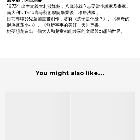
碧翠絲．阿雷馬娜
1973年出生於義大利波隆納，八歲時就立志要當小說家及畫家。
義大利Urbino高等藝術學院畢業後，移居法國，
目前專職於兒童圖畫書創作，著有《孩子是什麼？》、《神奇的
胖胖蓬蓬小小》、《無所事事的美好一天》等書。
她夢想創造出一個大人和兒童都能共享的文學與幻想的世界。
You might also like...