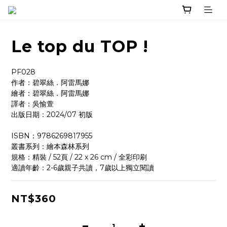
Le top du TOP !
PF028
作者：碧翠絲．阿雷馬娜  
繪者：碧翠絲．阿雷馬娜
譯者：吳愉萱
出版日期：2024/07 初版
ISBN：9786269817955
叢書系列：繪本森林系列
規格：精裝 / 52頁 / 22 x 26 cm / 全彩印刷
適讀年齡：2-6歲親子共讀，7歲以上獨立閱讀
NT$360