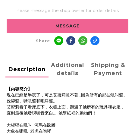
Please message the shop owner for order details.
MESSAGE
Share
Additional
Shipping &
Description
details
Payment
【內容簡介】
現在已經是半夜了，可是艾蜜莉睡不著…因為所有的那些吼叫聲、
跺腳聲、嘶吼聲和咆哮聲。
艾蜜莉看了看床底下，衣櫥上面，翻遍了她所有的玩具和衣服，
直到最後她發現噪音來自……她壁紙裡的動物們！
大猩猩在吼叫
河馬在跺腳
大象在嘶吼
老虎在咆哮