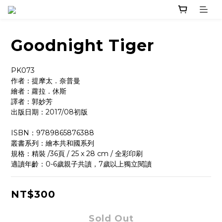
Goodnight Tiger
PK073
作者：提摩太．奈普曼 
繪者：蘿拉．休斯 
譯者：郭妙芳
出版日期：2017/08初版
ISBN：9789865876388
叢書系列：繪本共和國系列
規格：精裝 /36頁 / 25 x 28 cm / 全彩印刷
適讀年齡：0-6歲親子共讀，7歲以上獨立閱讀
NT$300
Sold Out