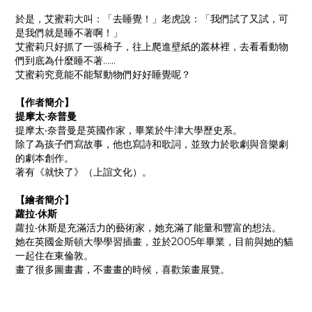
於是，艾蜜莉大叫：「去睡覺！」老虎說：「我們試了又試，可
是我們就是睡不著啊！」
艾蜜莉只好抓了一張椅子，往上爬進壁紙的叢林裡，去看看動物
們到底為什麼睡不著……
艾蜜莉究竟能不能幫動物們好好睡覺呢？
【作者簡介】
提摩太‧奈普曼
提摩太‧奈普曼是英國作家，畢業於牛津大學歷史系。
除了為孩子們寫故事，他也寫詩和歌詞，並致力於歌劇與音樂劇
的劇本創作。
著有《就快了》（上誼文化）。
【繪者簡介】
蘿拉‧休斯
蘿拉‧休斯是充滿活力的藝術家，她充滿了能量和豐富的想法。
她在英國金斯頓大學學習插畫，並於2005年畢業，目前與她的貓
一起住在東倫敦。
畫了很多圖畫書，不畫畫的時候，喜歡策畫展覽。