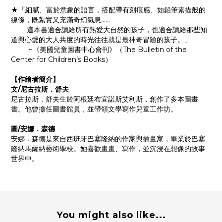
★「細膩、富於意象的語言，搭配帶有刻痕感、如鉛筆素描般的
線條，既紮實又充滿奇幻氣息……
這本書適合讀給所有熱愛大自然的孩子，也適合讀給那些知
道與心愛的大人共度的時光往往就是最神奇冒險的孩子。」
~《美國兒童圖書中心會刊》（The Bulletin of the
Center for Children’s Books）
【作繪者簡介】
文/尼古拉斯．舒夫
尼古拉斯．舒夫生於阿根廷布宜諾斯艾利斯，創作了多本圖畫
書。他曾擔任圖書館員，並帶領文學寫作兒童工作坊。
圖/安娜．森德
安娜．森德是來自西班牙巴塞隆納的作家與插畫家，畢業於巴塞
隆納馬薩納藝術學校。她喜歡畫畫、寫作，並沉浸在想像的故事
世界中。
You might also like...