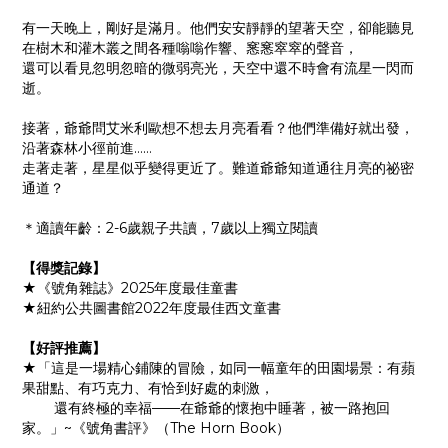
有一天晚上，剛好是滿月。他們安安靜靜的望著天空，卻能聽見
在樹木和灌木叢之間各種嗡嗡作響、窸窸窣窣的聲音，
還可以看見忽明忽暗的微弱亮光，天空中還不時會有流星一閃而
逝。
接著，爺爺問艾米利歐想不想去月亮看看？他們準備好就出發，
沿著森林小徑前進……
走著走著，星星似乎變得更近了。難道爺爺知道通往月亮的祕密
通道？
＊適讀年齡：2-6歲親子共讀，7歲以上獨立閱讀
【得獎記錄】
★《號角雜誌》2025年度最佳童書
★紐約公共圖書館2022年度最佳西文童書
【好評推薦】
★「這是一場精心鋪陳的冒險，如同一幅童年的田園場景：有蘋
果甜點、有巧克力、有恰到好處的刺激，
還有終極的幸福——在爺爺的懷抱中睡著，被一路抱回
家。」~《號角書評》（The Horn Book）