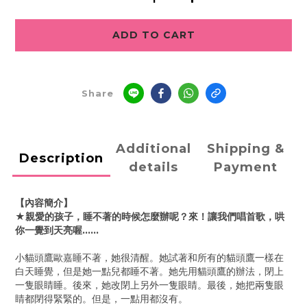
ADD TO CART
Share
Additional
Shipping &
Description
details
Payment
【內容簡介】
★親愛的孩子，睡不著的時候怎麼辦呢？來！讓我們唱首歌，哄
你一覺到天亮喔……
小貓頭鷹歐嘉睡不著，她很清醒。她試著和所有的貓頭鷹一樣在
白天睡覺，但是她一點兒都睡不著。她先用貓頭鷹的辦法，閉上
一隻眼睛睡。後來，她改閉上另外一隻眼睛。最後，她把兩隻眼
睛都閉得緊緊的。但是，一點用都沒有。