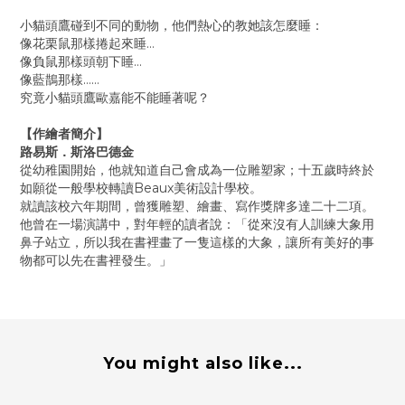
小貓頭鷹碰到不同的動物，他們熱心的教她該怎麼睡：
像花栗鼠那樣捲起來睡…
像負鼠那樣頭朝下睡…
像藍鵲那樣……
究竟小貓頭鷹歐嘉能不能睡著呢？
【作繪者簡介】
路易斯．斯洛巴德金
從幼稚園開始，他就知道自己會成為一位雕塑家；十五歲時終於
如願從一般學校轉讀Beaux美術設計學校。
就讀該校六年期間，曾獲雕塑、繪畫、寫作獎牌多達二十二項。
他曾在一場演講中，對年輕的讀者說：「從來沒有人訓練大象用
鼻子站立，所以我在書裡畫了一隻這樣的大象，讓所有美好的事
物都可以先在書裡發生。」
You might also like...