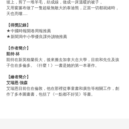
坡上，剪了一堆羊毛，紡成線，做成一床溫暖的被子，
又用窗簾布做了一隻超級無敵大的泰迪熊，正當一切都就緒時，
天也亮嘍......
【得獎記錄】
★中國時報開卷周報推薦
★新聞局中小學優良課外讀物推薦
【作者簡介】
凱特‧林
凱特在新英格蘭長大，後來搬去加拿大念大學，目前和先生及孩
子住在多倫多。《什麼！》一書是她的第一本著作。
【繪者簡介】
艾瑞恩‧強森
艾瑞恩目前住在倫敦，他在那裡從事童書和廣告等相關工作，創
作了多本圖畫書，包括了《一點都不好笑》等書。