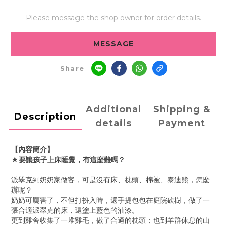
Please message the shop owner for order details.
MESSAGE
Share
Additional
Shipping &
Description
details
Payment
【內容簡介】
★要讓孩子上床睡覺，有這麼難嗎？
派翠克到奶奶家做客，可是沒有床、枕頭、棉被、泰迪熊，怎麼
辦呢？
奶奶可厲害了，不但打扮入時，還手提包包在庭院砍樹，做了一
張合適派翠克的床，還塗上藍色的油漆。
更到雞舍收集了一堆雞毛，做了合適的枕頭；也到羊群休息的山