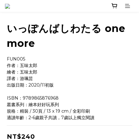
いっぽんばしわたる one
more
FUN005
作者：五味太郎 
繪者：五味太郎 
譯者：游珮芸
出版日期：2020/11初版
ISBN：9789865876968
叢書系列：繪本好好玩系列
規格：精裝 / 30頁 / 13 x 19 cm / 全彩印刷
適讀年齡：2-6歲親子共讀，7歲以上獨立閱讀
NT$240