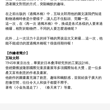
憑著圖文對照的方式，突顯幽默的趣味。
在之前出版的《過獨木橋》中，五味太郎用他的圖文讓我們知道
動物過橋時會是什麼樣子，讓人忍不住點頭、莞爾一笑。
這一次，在《再一次 過獨木橋》中，換成是各式各樣的人要來過
橋囉，相對於動物們，不同的人要怎麼過橋呢？
此外，上一次活力十足的掉下橋的男孩這次又來囉……這一次，他
能不能成功的渡過獨木橋呢？很值得期待喔！
【作繪者簡介】
五味太郎
1945年東京出生，畢業於日本桑澤研究所的工業設計科。
曾經榮獲波隆那國際兒童原畫展等多項國際知名大獎，是一位多
產又富有創意的作者及畫家。
他創作的圖畫書充滿了創意、趣味和幽默感，並留給孩子廣大的
想像空間，往往令大人和孩子都愛不釋手。
著有《小金魚逃走了》、《春天來了》等書。