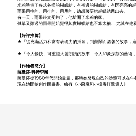
米莉準備了各式各樣的蝴蝶結，有褶邊的蝴蝶結，有閃亮亮的蝴
雨果用拉的、用扯的、用甩的，總想著要把蝴蝶結甩出去。
有一天，雨果終於受夠了，他離開了米莉的家。
孤單又難過的雨果開始覺得其實蝴蝶結也不算太糟……尤其在他
【好評推薦】
★「從充滿活力和富有表現力的插圖，到熱鬧而溫馨的故事，這
★「令人愉快、可重複大聲朗讀的故事，令人印象深刻的藝術，
【作繪者簡介】
薩曼莎‧科特李爾
薩曼莎從1980年代開始畫畫，那時她發現自己的塗鴉可以在
現在她開始創作圖畫書。繪有《小惡魔和小搗蛋打擊壞人》