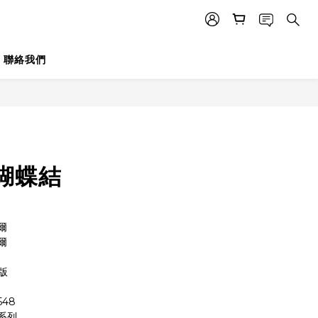
聯絡我們
蝴蝶結
爾 
爾
初版
548
系列