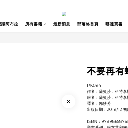
認識阿布拉
所有書籍
最新消息
部落格首頁
哪裡買書
不要再有
PK084
作者：薩曼莎．科特李
繪者：薩曼莎．科特李
譯者：郭妙芳
出版日期：2018/12 
ISBN：9789865876
叢書系列：繪本共和國