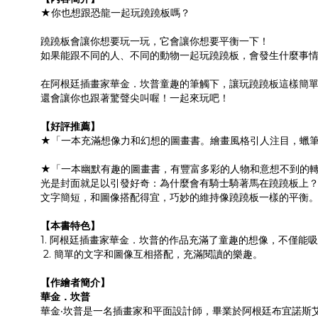
★你也想跟恐龍一起玩蹺蹺板嗎？
蹺蹺板會讓你想要玩一玩，它會讓你想要平衡一下！
如果能跟不同的人、不同的動物一起玩蹺蹺板，會發生什麼事
在阿根廷插畫家華金．坎普童趣的筆觸下，讓玩蹺蹺板這樣簡
還會讓你也跟著驚聲尖叫喔！一起來玩吧！
【好評推薦】
★「一本充滿想像力和幻想的圖畫書。繪畫風格引人注目，蠟
★「一本幽默有趣的圖畫書，有豐富多彩的人物和意想不到的
光是封面就足以引發好奇：為什麼會有騎士騎著馬在蹺蹺板上
文字簡短，和圖像搭配得宜，巧妙的維持像蹺蹺板一樣的平衡
【本書特色】
1. 阿根廷插畫家華金．坎普的作品充滿了童趣的想像，不僅能
2. 簡單的文字和圖像互相搭配，充滿閱讀的樂趣。
【作繪者簡介】
華金．坎普
華金‧坎普是一名插畫家和平面設計師，畢業於阿根廷布宜諾斯