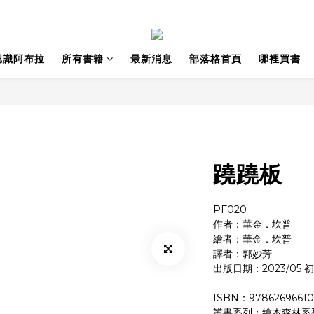
認識阿布拉
所有書籍
最新消息
部落格首頁
哪裡買書
蹺蹺板
PF020
作者：華金．坎普 
繪者：華金．坎普 
譯者：郭妙芳
出版日期：2023/05 
ISBN：97862696610
叢書系列：繪本森林系