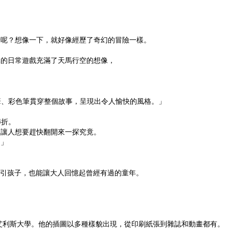
情呢？想像一下，就好像經歷了奇幻的冒險一樣。
單的日常遊戲充滿了天馬行空的想像，
筆、彩色筆貫穿整個故事，呈現出令人愉快的風格。」
轉折。
？讓人想要趕快翻開來一探究竟。
。」
吸引孩子，也能讓大人回憶起曾經有過的童年。
艾利斯大學。他的插圖以多種樣貌出現，從印刷紙張到雜誌和動畫都有。