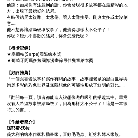
他說：如果你有注意到的話，你會發現很多故事都在最精彩的地
方，出現了最糟糕的結局。
有時候結局太複雜、太悲傷、讓人太難接受、刪改太多或太沒創
意……
他不想再讓結局破壞故事了，他覺得那樣太不公平了！
你呢？碰到不喜歡的結局，你會怎麼做呢？
【得獎記錄】
★塞爾帕(Serpa)國際繪本獎
★葡萄牙阿瑪多拉國際漫畫節最佳兒童繪本獎
【好評推薦】
「一個跟喜愛故事和寫作有關的故事，故事裡老鼠的黑白世界與
絢麗多彩的彩色世界及無限想像的可能性形成了鮮明的對比。」
「翻開每一頁，讀者都能進入被想像遊戲吸引的樂趣當中。畢竟
沒有人希望故事被結局毀了，因為那樣太不公平了！這是一本很
特別的書。」
【作繪者簡介】
諾耶蜜‧沃拉
義大利的繪本作家和插畫家，喜歡毛毛蟲、蚯蚓和姆米家族。