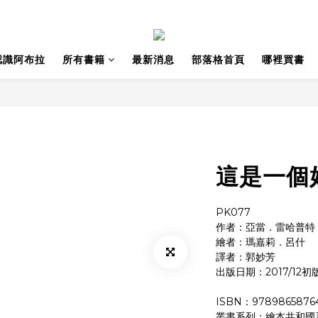
認識阿布拉
所有書籍
最新消息
部落格首頁
哪裡買書
這是一個
PK077
作者：亞當．雷哈普特 
繪者：瑪嘉莉．呂什 
譯者：郭妙芳
出版日期：2017/12初
ISBN：9789865876
叢書系列：繪本共和國