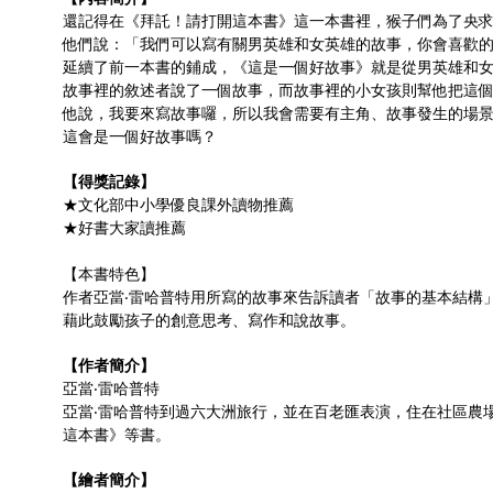
還記得在《拜託！請打開這本書》這一本書裡，猴子們為了央
他們說：「我們可以寫有關男英雄和女英雄的故事，你會喜歡
延續了前一本書的鋪成，《這是一個好故事》就是從男英雄和
故事裡的敘述者說了一個故事，而故事裡的小女孩則幫他把這
他說，我要來寫故事囉，所以我會需要有主角、故事發生的場景，其
這會是一個好故事嗎？
【得獎記錄】
★文化部中小學優良課外讀物推薦
★好書大家讀推薦
【本書特色】
作者亞當‧雷哈普特用所寫的故事來告訴讀者「故事的基本結構」有
藉此鼓勵孩子的創意思考、寫作和說故事。
【作者簡介】
亞當‧雷哈普特
亞當‧雷哈普特到過六大洲旅行，並在百老匯表演，住在社區農
這本書》等書。
【繪者簡介】