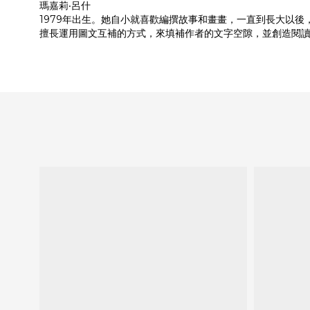
瑪嘉莉‧呂什
1979年出生。她自小就喜歡編撰故事和畫畫，一直到長大以
擅長運用圖文互補的方式，來填補作者的文字空隙，並創造閱