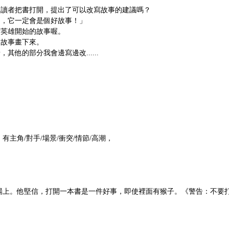
求讀者把書打開，提出了可以改寫故事的建議嗎？
的，它一定會是個好故事！」
女英雄開始的故事喔。
個故事畫下來。
他的部分我會邊寫邊改......
主角/對手/場景/衝突/情節/高潮，
場上。他堅信，打開一本書是一件好事，即使裡面有猴子。《警告：不要